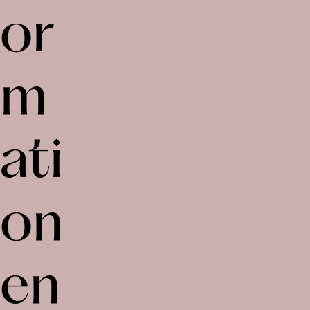
or
m
ati
on
en