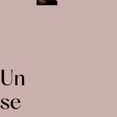
Un
se